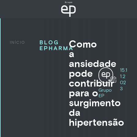
Como
BLOG
INÍCIO
EPHARMA
a
ansiedade
15.1
pode
1.2
contribuir
02
3
para o
Grupo
EP
surgimento
da
hipertensão