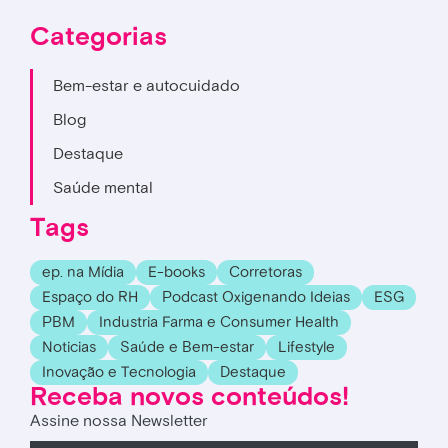
Categorias
Bem-estar e autocuidado
Blog
Destaque
Saúde mental
Tags
ep. na Mídia
E-books
Corretoras
Espaço do RH
Podcast Oxigenando Ideias
ESG
PBM
Industria Farma e Consumer Health
Noticias
Saúde e Bem-estar
Lifestyle
Inovação e Tecnologia
Destaque
Receba novos conteúdos!
Assine nossa Newsletter