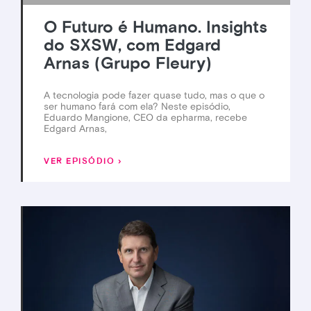
O Futuro é Humano. Insights
do SXSW, com Edgard
Arnas (Grupo Fleury)
A tecnologia pode fazer quase tudo, mas o que o
ser humano fará com ela? Neste episódio,
Eduardo Mangione, CEO da epharma, recebe
Edgard Arnas,
VER EPISÓDIO ›