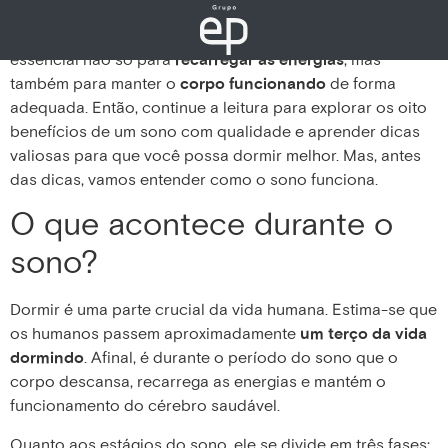
Você sabia que uma boa noite de sono pode fazer
maravilhas para a sua saúde e bem-estar? Dormir bem é
essencial não só para
recarregar as energias
, mas
também para manter o
corpo funcionando
de forma
adequada. Então, continue a leitura para explorar os oito
benefícios de um sono com qualidade e aprender dicas
valiosas para que você possa dormir melhor. Mas, antes
das dicas, vamos entender como o sono funciona.
O que acontece durante o
sono?
Dormir é uma parte crucial da vida humana. Estima-se que
os humanos passem aproximadamente
um terço da vida
dormindo
. Afinal, é durante o período do sono que o
corpo descansa, recarrega as energias e mantém o
funcionamento do cérebro saudável.
Quanto aos estágios do sono, ele se divide em três fases: