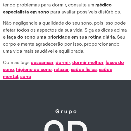
tendo problemas para dormir, consulte um
médico
especialista em sono
para avaliar possíveis distúrbios.
Não negligencie a qualidade do seu sono, pois isso pode
afetar todos os aspectos da sua vida. Siga as dicas acima
e
faça do sono uma prioridade em sua rotina diária
. Seu
corpo e mente agradecerão por isso, proporcionando
uma vida mais saudável e equilibrada.
Com as tags
descansar
,
dormir
,
dormir melhor
,
fases do
sono
,
higiene do sono
,
relaxar
,
saúde física
,
saúde
mental
,
sono