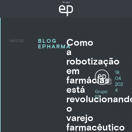
Como
BLOG
INÍCIO
EPHARMA
a
robotização
em
18.
farmácias
04.
202
está
4
Grupo
revolucionand
EP
o
varejo
farmacêutico