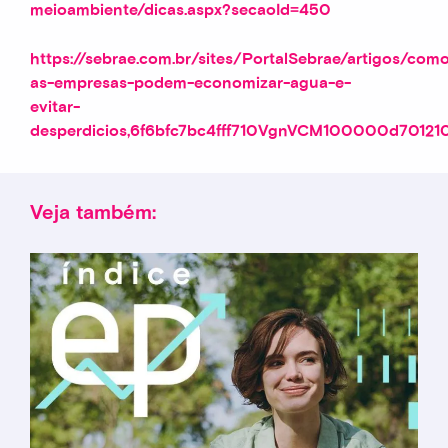
meioambiente/dicas.aspx?secaoId=450
https://sebrae.com.br/sites/PortalSebrae/artigos/com
as-empresas-podem-economizar-agua-e-
evitar-
desperdicios,6f6bfc7bc4fff710VgnVCM100000d7012
Veja também: