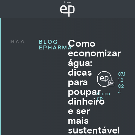
Como
BLOG
INÍCIO
EPHARMA
economizar
água:
dicas
07.1
para
1.2
02
poupar
4
Grupo
dinheiro
EP
e ser
mais
sustentável