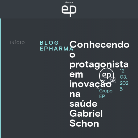
Conhecendo
BLOG
INÍCIO
EPHARMA
o
protagonista
12.
em
03.
inovação
202
5
na
Grupo
EP
saúde
Gabriel
Schon