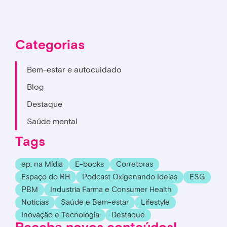
Categorias
Bem-estar e autocuidado
Blog
Destaque
Saúde mental
Tags
ep. na Mídia
E-books
Corretoras
Espaço do RH
Podcast Oxigenando Ideias
ESG
PBM
Industria Farma e Consumer Health
Noticias
Saúde e Bem-estar
Lifestyle
Inovação e Tecnologia
Destaque