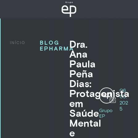
Dra.
BLOG
INÍCIO
EPHARMA
Ana
Paula
Peña
Dias:
06.
Protagonista
05.
em
202
5
Saúde
Grupo
EP
Mental
e