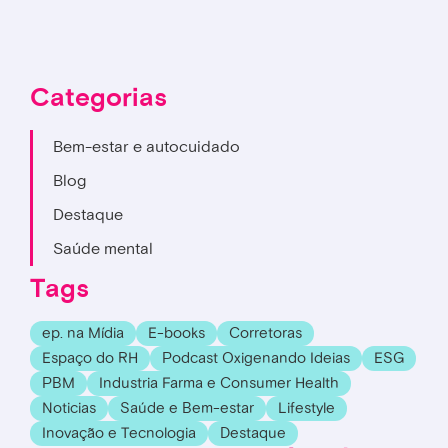
Categorias
Bem-estar e autocuidado
Blog
Destaque
Saúde mental
Tags
ep. na Mídia
E-books
Corretoras
Espaço do RH
Podcast Oxigenando Ideias
ESG
PBM
Industria Farma e Consumer Health
Noticias
Saúde e Bem-estar
Lifestyle
Inovação e Tecnologia
Destaque