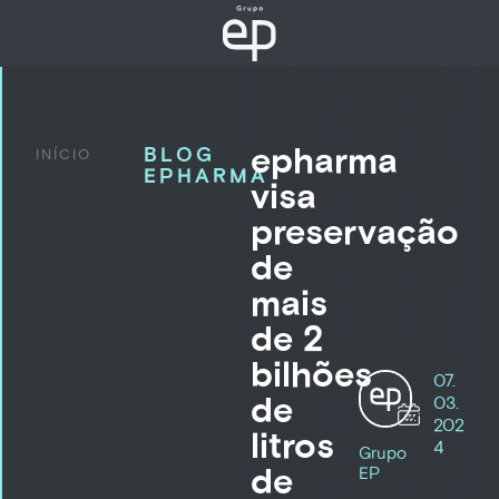
epharma
BLOG
INÍCIO
EPHARMA
visa
preservação
de
mais
de 2
bilhões
07.
de
03.
202
litros
4
Grupo
de
EP