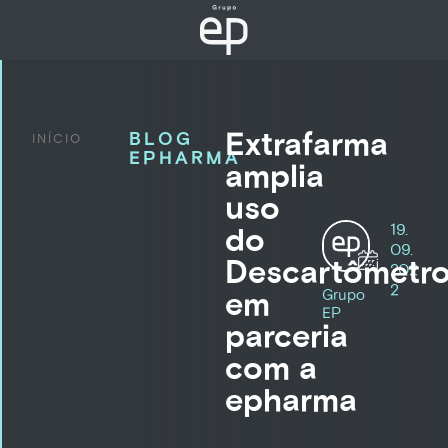
Extrafarma
BLOG
INÍCIO
EPHARMA
amplia
uso
19.
do
09.
Descartômetr
202
2
em
Grupo
EP
parceria
com a
epharma