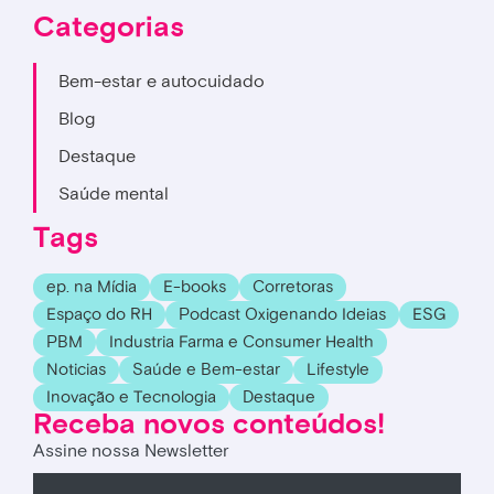
Categorias
Bem-estar e autocuidado
Blog
Destaque
Saúde mental
Tags
ep. na Mídia
E-books
Corretoras
Espaço do RH
Podcast Oxigenando Ideias
ESG
PBM
Industria Farma e Consumer Health
Noticias
Saúde e Bem-estar
Lifestyle
Inovação e Tecnologia
Destaque
Receba novos conteúdos!
Assine nossa Newsletter