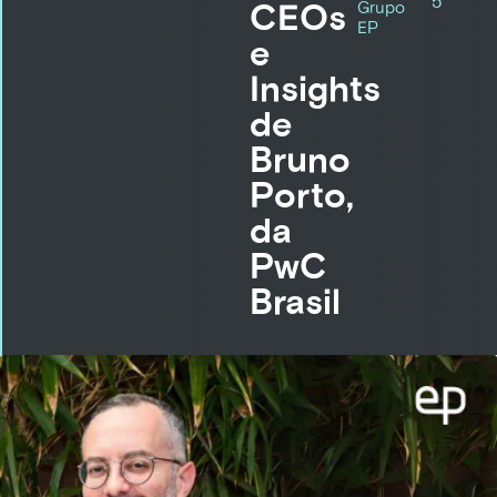
5
CEOs
Grupo
EP
e
Insights
de
Bruno
Porto,
da
PwC
Brasil