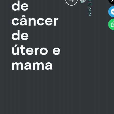
de
EP
0
2
câncer
2
de
útero e
mama