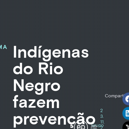
Indígenas
MA
do Rio
Negro
fazem
Compartilh
2
prevenção
3.
11.
Grupo
2