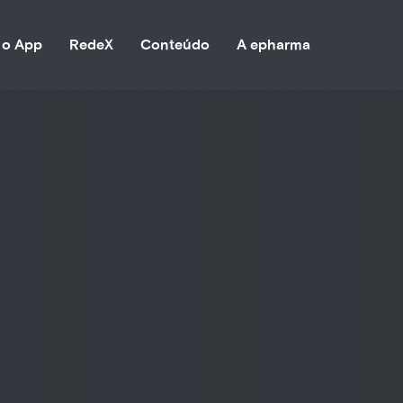
 o App
RedeX
Conteúdo
A epharma