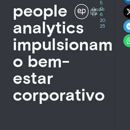
5.
people
0
Grupo
6.
EP
20
analytics
25
impulsionam
o bem-
estar
corporativo