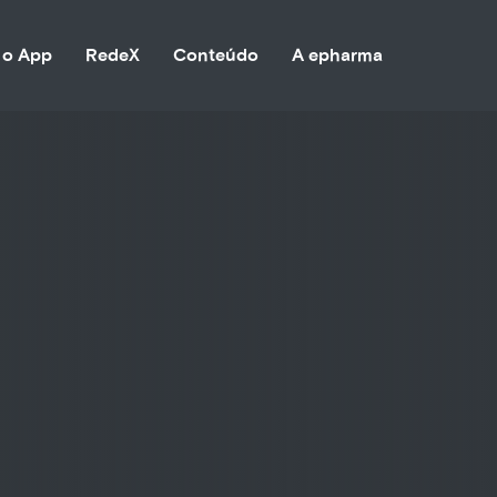
 o App
RedeX
Conteúdo
A epharma