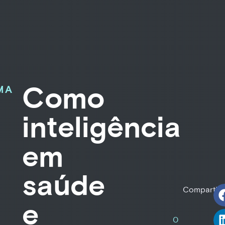
Como
MA
inteligência
em
saúde
Compartilh
e
0