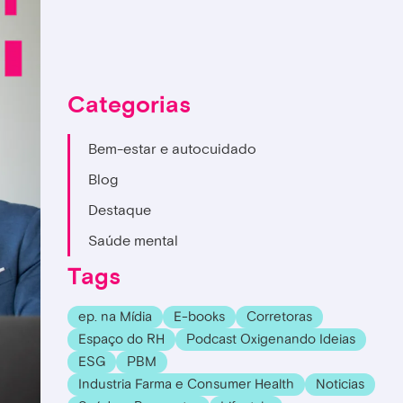
Categorias
Bem-estar e autocuidado
Blog
Destaque
Saúde mental
Tags
ep. na Mídia
E-books
Corretoras
Espaço do RH
Podcast Oxigenando Ideias
ESG
PBM
Industria Farma e Consumer Health
Noticias