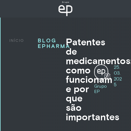
Patentes
BLOG
INÍCIO
EPHARMA
de
medicamentos
25.
como
03.
funcionam
202
5
e por
Grupo
EP
que
são
importantes