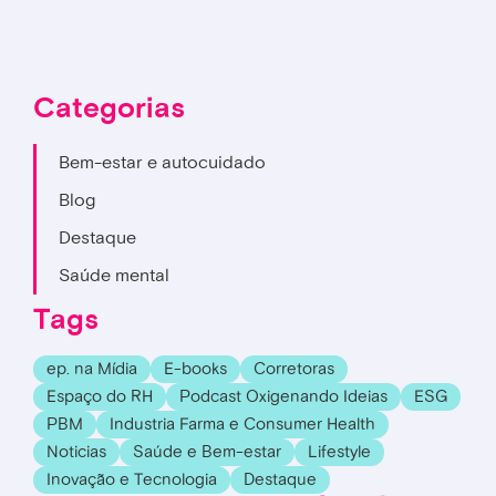
Categorias
Bem-estar e autocuidado
Blog
Destaque
Saúde mental
Tags
ep. na Mídia
E-books
Corretoras
Espaço do RH
Podcast Oxigenando Ideias
ESG
PBM
Industria Farma e Consumer Health
Noticias
Saúde e Bem-estar
Lifestyle
Inovação e Tecnologia
Destaque