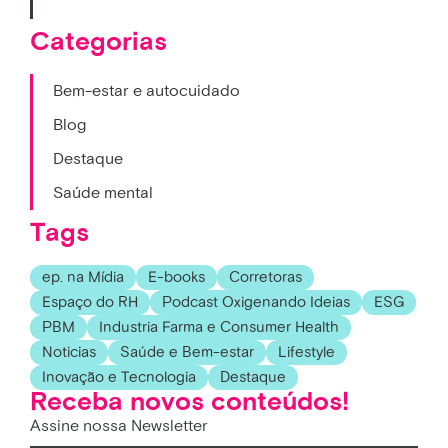
Categorias
Bem-estar e autocuidado
Blog
Destaque
Saúde mental
Tags
ep. na Mídia
E-books
Corretoras
Espaço do RH
Podcast Oxigenando Ideias
ESG
PBM
Industria Farma e Consumer Health
Noticias
Saúde e Bem-estar
Lifestyle
Inovação e Tecnologia
Destaque
Receba novos conteúdos!
Assine nossa Newsletter