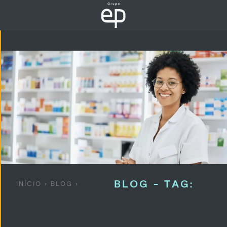
BLOG - TAG:
INÍCIO
›
BLOG
›