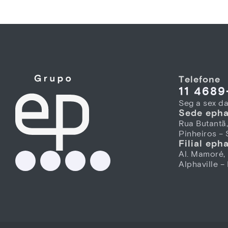
Telefone
11 468
Seg a sex d
Sede eph
Rua Butantã,
Pinheiros –
Filial eph
Al. Mamoré,
Alphaville –