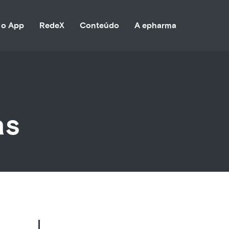
 o App
RedeX
Conteúdo
A epharma
as