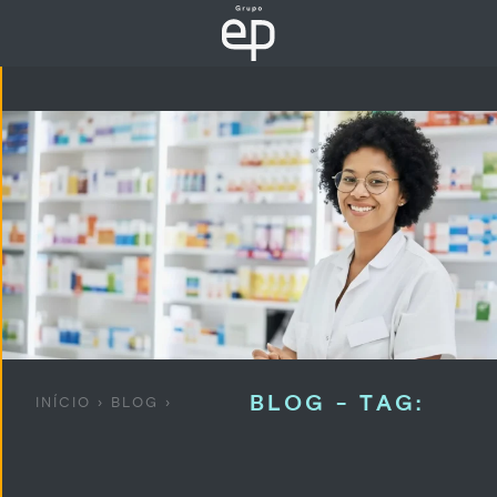
BLOG - TAG:
INÍCIO
›
BLOG
›