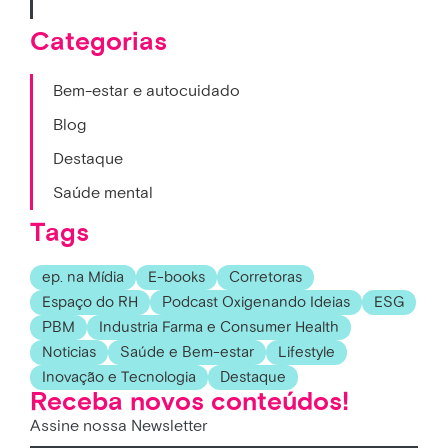
Categorias
Bem-estar e autocuidado
Blog
Destaque
Saúde mental
Tags
ep. na Mídia
E-books
Corretoras
Espaço do RH
Podcast Oxigenando Ideias
ESG
PBM
Industria Farma e Consumer Health
Noticias
Saúde e Bem-estar
Lifestyle
Inovação e Tecnologia
Destaque
Receba novos conteúdos!
Assine nossa Newsletter