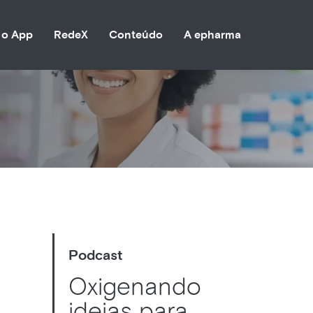
 o App
RedeX
Conteúdo
A epharma
Podcast
Oxigenando
ideias para