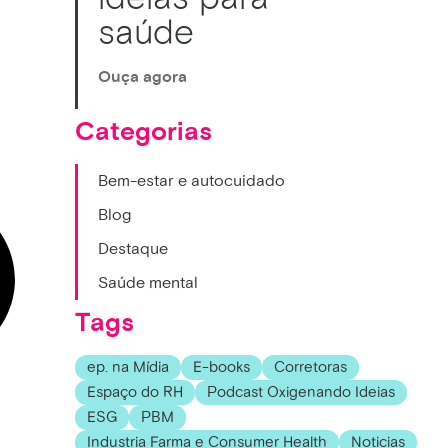
saúde
Ouça agora
Categorias
Bem-estar e autocuidado
Blog
Destaque
Saúde mental
Tags
ep. na Mídia
E-books
Corretoras
Espaço do RH
Podcast Oxigenando Ideias
ESG
PBM
Industria Farma e Consumer Health
Noticias