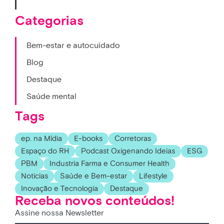
Categorias
Bem-estar e autocuidado
Blog
Destaque
Saúde mental
Tags
ep. na Mídia
E-books
Corretoras
Espaço do RH
Podcast Oxigenando Ideias
ESG
PBM
Industria Farma e Consumer Health
Noticias
Saúde e Bem-estar
Lifestyle
Inovação e Tecnologia
Destaque
Receba novos conteúdos!
Assine nossa Newsletter