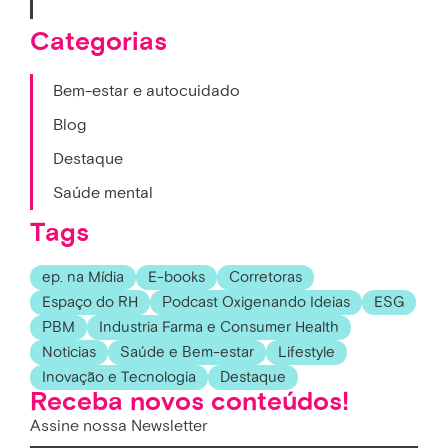
Categorias
Bem-estar e autocuidado
Blog
Destaque
Saúde mental
Tags
ep. na Mídia
E-books
Corretoras
Espaço do RH
Podcast Oxigenando Ideias
ESG
PBM
Industria Farma e Consumer Health
Noticias
Saúde e Bem-estar
Lifestyle
Inovação e Tecnologia
Destaque
Receba novos conteúdos!
Assine nossa Newsletter