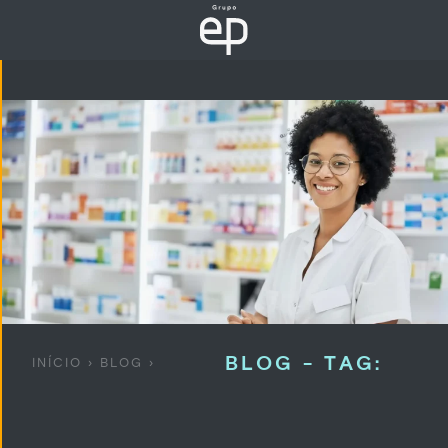
BLOG - TAG:
INÍCIO
›
BLOG
›