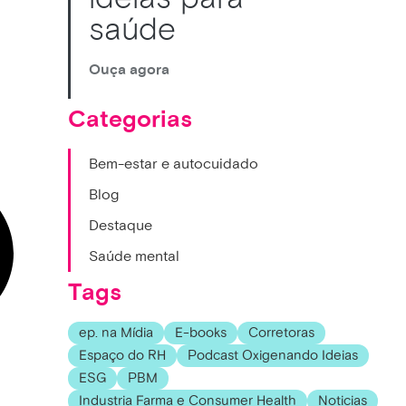
saúde
Ouça agora
Categorias
Bem-estar e autocuidado
Blog
Destaque
Saúde mental
Tags
ep. na Mídia
E-books
Corretoras
Espaço do RH
Podcast Oxigenando Ideias
ESG
PBM
Industria Farma e Consumer Health
Noticias