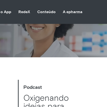
 o App
RedeX
Conteúdo
A epharma
Podcast
Oxigenando
ideias para