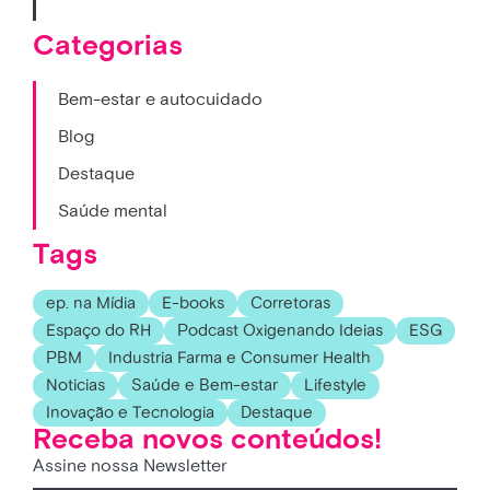
Categorias
Bem-estar e autocuidado
Blog
Destaque
Saúde mental
Tags
ep. na Mídia
E-books
Corretoras
Espaço do RH
Podcast Oxigenando Ideias
ESG
PBM
Industria Farma e Consumer Health
Noticias
Saúde e Bem-estar
Lifestyle
Inovação e Tecnologia
Destaque
Receba novos conteúdos!
Assine nossa Newsletter