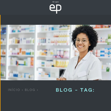
BLOG - TAG:
INÍCIO
›
BLOG
›