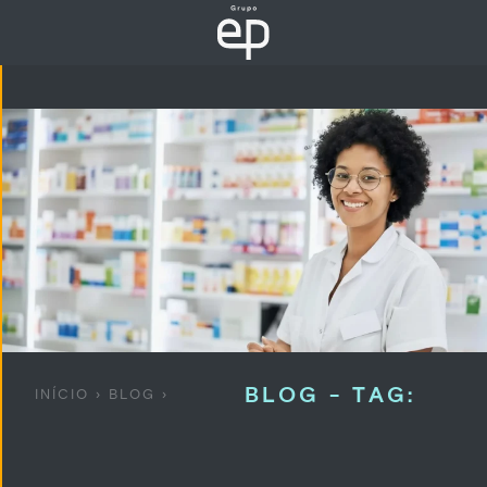
BLOG - TAG:
INÍCIO
›
BLOG
›