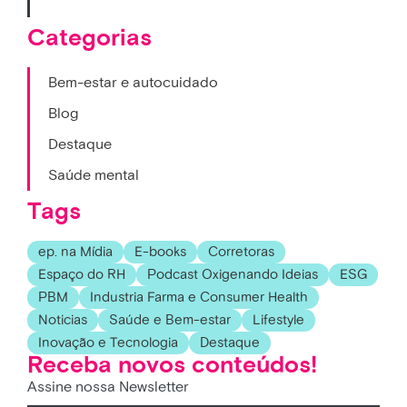
Categorias
Bem-estar e autocuidado
Blog
Destaque
Saúde mental
Tags
ep. na Mídia
E-books
Corretoras
Espaço do RH
Podcast Oxigenando Ideias
ESG
PBM
Industria Farma e Consumer Health
Noticias
Saúde e Bem-estar
Lifestyle
Inovação e Tecnologia
Destaque
Receba novos conteúdos!
Assine nossa Newsletter