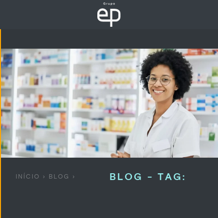
BLOG - TAG:
INÍCIO
›
BLOG
›