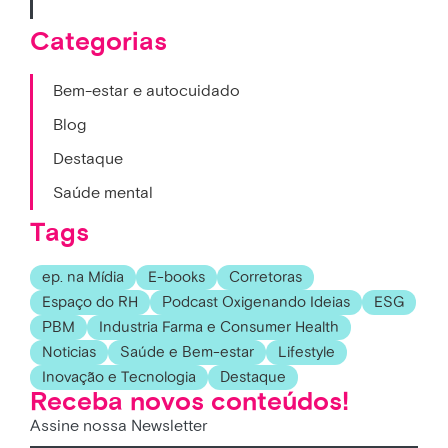
Categorias
Bem-estar e autocuidado
Blog
Destaque
Saúde mental
Tags
ep. na Mídia
E-books
Corretoras
Espaço do RH
Podcast Oxigenando Ideias
ESG
PBM
Industria Farma e Consumer Health
Noticias
Saúde e Bem-estar
Lifestyle
Inovação e Tecnologia
Destaque
Receba novos conteúdos!
Assine nossa Newsletter