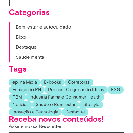
Categorias
Bem-estar e autocuidado
Blog
Destaque
Saúde mental
Tags
ep. na Mídia
E-books
Corretoras
Espaço do RH
Podcast Oxigenando Ideias
ESG
PBM
Industria Farma e Consumer Health
Noticias
Saúde e Bem-estar
Lifestyle
Inovação e Tecnologia
Destaque
Receba novos conteúdos!
Assine nossa Newsletter