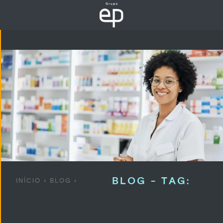
BLOG - TAG:
INÍCIO
›
BLOG
›