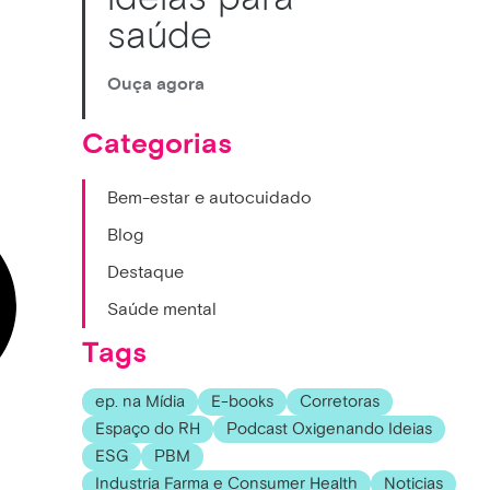
saúde
Ouça agora
Categorias
Bem-estar e autocuidado
Blog
Destaque
Saúde mental
Tags
ep. na Mídia
E-books
Corretoras
Espaço do RH
Podcast Oxigenando Ideias
ESG
PBM
Industria Farma e Consumer Health
Noticias