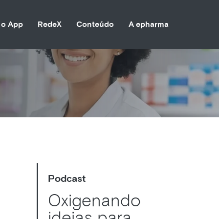
 o App
RedeX
Conteúdo
A epharma
Podcast
Oxigenando
ideias para