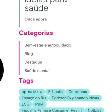
saúde
Ouça agora
Categorias
Bem-estar e autocuidado
Blog
Destaque
Saúde mental
Tags
ep. na Mídia
E-books
Corretoras
Espaço do RH
Podcast Oxigenando Ideias
ESG
PBM
Industria Farma e Consumer Health
Noticias