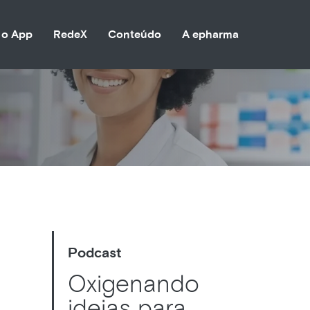
 o App
RedeX
Conteúdo
A epharma
Podcast
Oxigenando
ideias para