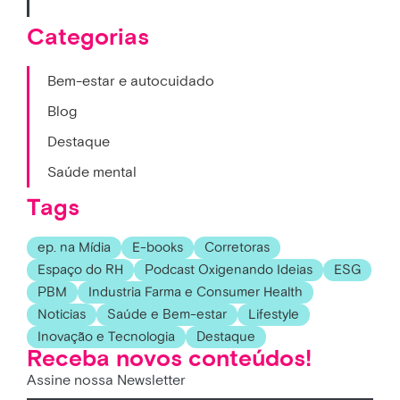
Categorias
Bem-estar e autocuidado
Blog
Destaque
Saúde mental
Tags
ep. na Mídia
E-books
Corretoras
Espaço do RH
Podcast Oxigenando Ideias
ESG
PBM
Industria Farma e Consumer Health
Noticias
Saúde e Bem-estar
Lifestyle
Inovação e Tecnologia
Destaque
Receba novos conteúdos!
Assine nossa Newsletter