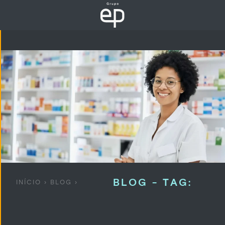
BLOG - TAG:
INÍCIO
›
BLOG
›