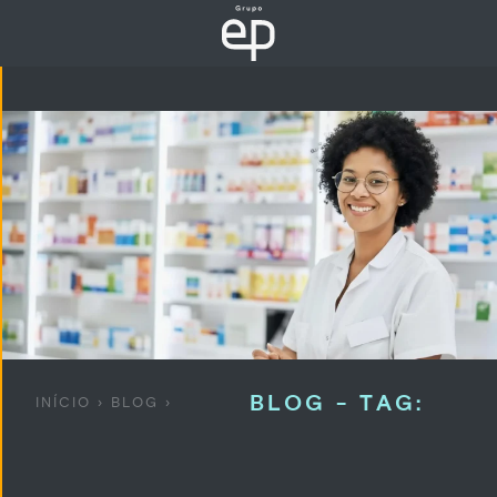
BLOG - TAG:
INÍCIO
›
BLOG
›