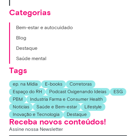
Categorias
Bem-estar e autocuidado
Blog
Destaque
Saúde mental
Tags
ep. na Mídia
E-books
Corretoras
Espaço do RH
Podcast Oxigenando Ideias
ESG
PBM
Industria Farma e Consumer Health
Noticias
Saúde e Bem-estar
Lifestyle
Inovação e Tecnologia
Destaque
Receba novos conteúdos!
Assine nossa Newsletter