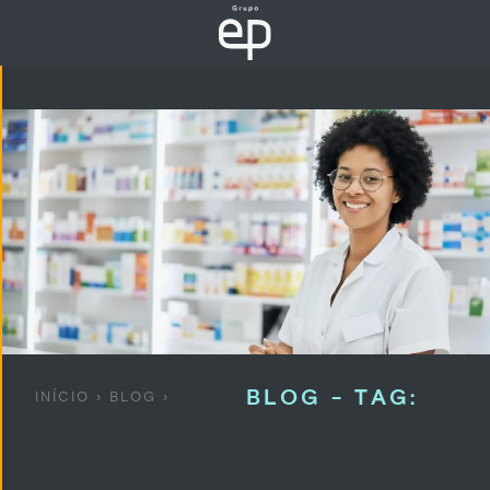
BLOG - TAG:
INÍCIO
›
BLOG
›