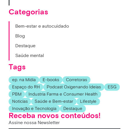
Categorias
Bem-estar e autocuidado
Blog
Destaque
Saúde mental
Tags
ep. na Mídia
E-books
Corretoras
Espaço do RH
Podcast Oxigenando Ideias
ESG
PBM
Industria Farma e Consumer Health
Noticias
Saúde e Bem-estar
Lifestyle
Inovação e Tecnologia
Destaque
Receba novos conteúdos!
Assine nossa Newsletter