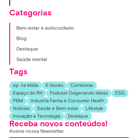
Categorias
Bem-estar e autocuidado
Blog
Destaque
Saúde mental
Tags
ep. na Mídia
E-books
Corretoras
Espaço do RH
Podcast Oxigenando Ideias
ESG
PBM
Industria Farma e Consumer Health
Noticias
Saúde e Bem-estar
Lifestyle
Inovação e Tecnologia
Destaque
Receba novos conteúdos!
Assine nossa Newsletter