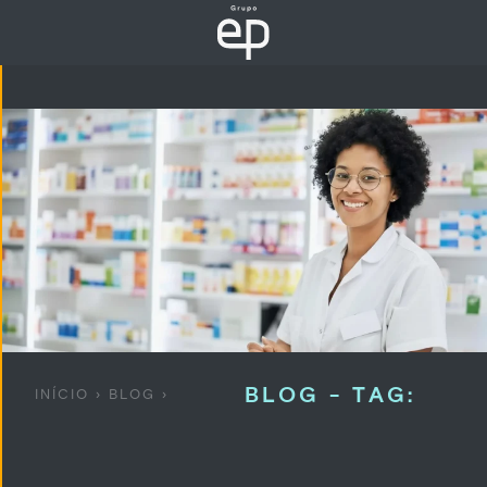
BLOG - TAG:
INÍCIO
›
BLOG
›