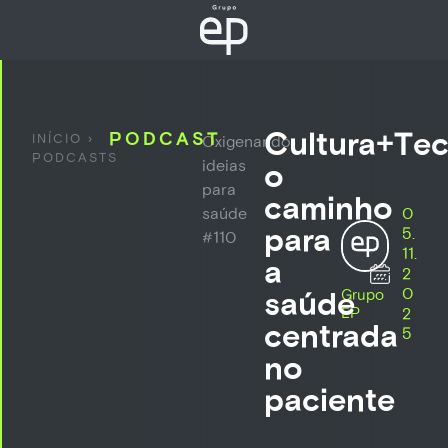
Cultura+Tec
PODCAST
INÍCIO
›
Oxigenando
PODCASTS
ideias
o
para
caminho
saúde
0
para
5.
#110
11.
a
2
0
saúde
Grupo
EP
2
centrada
5
no
paciente