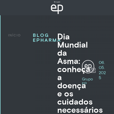
Dia
BLOG
INÍCIO
EPHARMA
Mundial
da
Asma:
06.
conheça
05.
202
a
5
Grupo
doença
EP
e os
cuidados
necessários