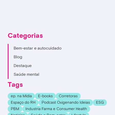
Categorias
Bem-estar e autocuidado
Blog
Destaque
Saúde mental
Tags
ep. na Mídia
E-books
Corretoras
Espaço do RH
Podcast Oxigenando Ideias
ESG
PBM
Industria Farma e Consumer Health