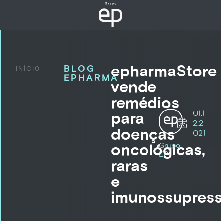
epharmaStore
BLOG
INÍCIO
EPHARMA
vende
remédios
01.1
para
2.2
doenças
021
oncológicas,
Grupo
EP
raras
e
imunossupress