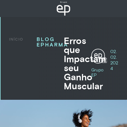
Erros
BLOG
INÍCIO
EPHARMA
que
02.
Impactam
02.
202
seu
4
Grupo
Ganho
EP
Muscular