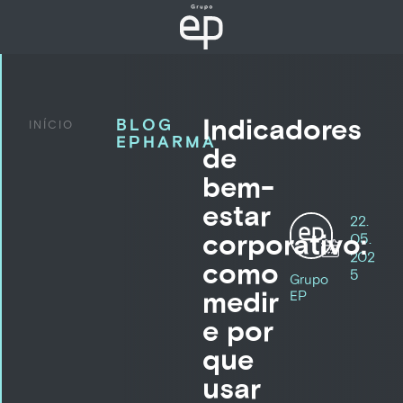
Indicadores
BLOG
INÍCIO
EPHARMA
de
bem-
estar
22.
corporativo:
05.
202
como
5
Grupo
medir
EP
e por
que
usar