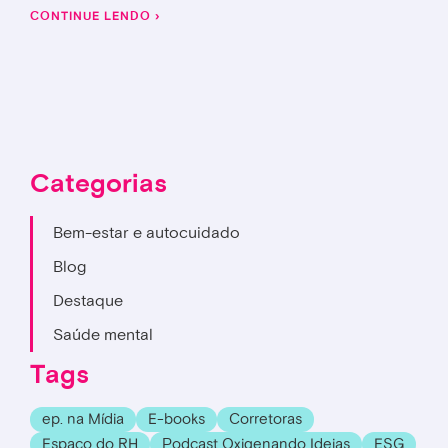
CONTINUE LENDO ›
Categorias
Bem-estar e autocuidado
Blog
Destaque
Saúde mental
Tags
ep. na Mídia
E-books
Corretoras
Espaço do RH
Podcast Oxigenando Ideias
ESG