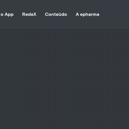
 o App
RedeX
Conteúdo
A epharma