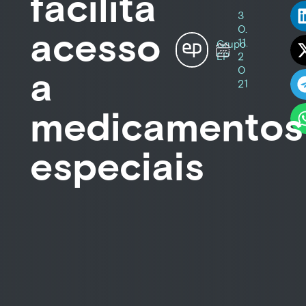
facilita
3
0.
acesso
11.
Grupo
2
EP
0
a
21
medicamentos
especiais