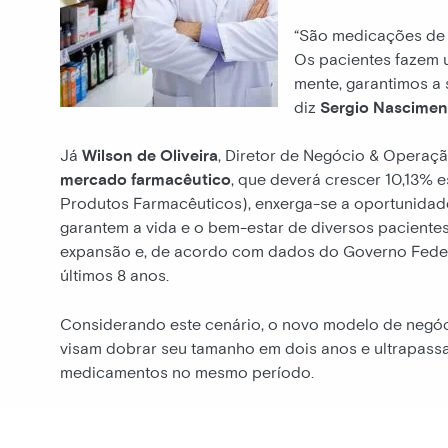
“São medicações de a
Os pacientes fazem u
mente, garantimos a
diz
Sergio Nascimen
Já
Wilson de Oliveira
, Diretor de Negócio & Operaç
mercado farmacêutico
, que deverá crescer 10,13% 
Produtos Farmacêuticos), enxerga-se a oportunidad
garantem a vida e o bem-estar de diversos pacient
expansão e, de acordo com dados do Governo Feder
últimos 8 anos.
Considerando este cenário, o novo modelo de negóci
visam dobrar seu tamanho em dois anos e ultrapass
medicamentos no mesmo período.
Via:
Medicina SA