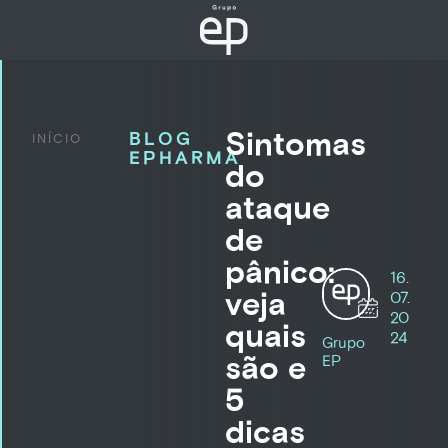
Sintomas
BLOG
INÍCIO
EPHARMA
do
ataque
de
pânico:
16.
veja
07.
20
quais
24
Grupo
são e
EP
5
dicas