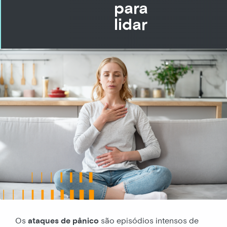
para
lidar
Os
ataques de pânico
são episódios intensos de