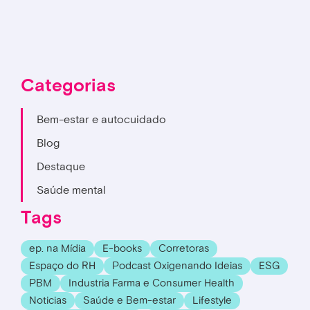
Categorias
Bem-estar e autocuidado
Blog
Destaque
Saúde mental
Tags
ep. na Mídia
E-books
Corretoras
Espaço do RH
Podcast Oxigenando Ideias
ESG
PBM
Industria Farma e Consumer Health
Noticias
Saúde e Bem-estar
Lifestyle