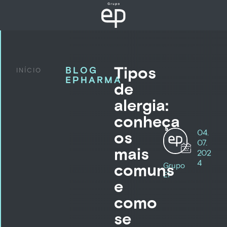
Tipos
BLOG
INÍCIO
EPHARMA
de
alergia:
conheça
04.
os
07.
mais
202
4
comuns
Grupo
EP
e
como
se