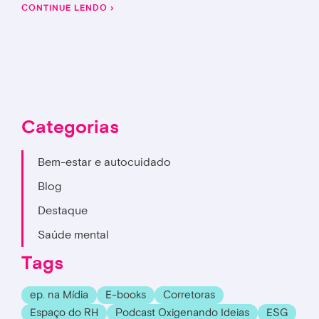
CONTINUE LENDO ›
Categorias
Bem-estar e autocuidado
Blog
Destaque
Saúde mental
Tags
ep. na Mídia
E-books
Corretoras
Espaço do RH
Podcast Oxigenando Ideias
ESG